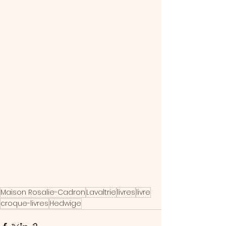
Maison Rosalie-Cadron
Lavaltrie
livres
livre
croque-livres
Hedwige