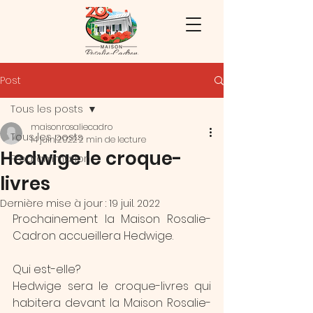
Post
Tous les posts
maisonrosaliecadro
Tous les posts
14 juin 2022
2 min de lecture
Hedwige le croque-
Programmation
livres
Dernière mise à jour :
19 juil. 2022
Prochainement la Maison Rosalie-
Cadron accueillera Hedwige. 
Qui est-elle? 
Hedwige sera le croque-livres qui 
habitera devant la Maison Rosalie-